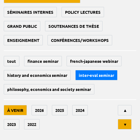
SÉMINAIRES INTERNES
POLICY LECTURES
GRAND PUBLIC
SOUTENANCES DE THÈSE
ENSEIGNEMENT
CONFÉRENCES/WORKSHOPS
tout
finance seminar
french-japanese webinar
history and economics seminar
inter-eval seminar
philosophy, economics and society seminar
Tri
À VENIR
2026
2025
2024
▲
2023
2022
▼