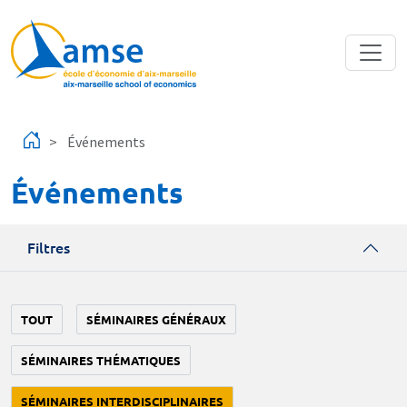
Aller au contenu principal
Événements
Événements
Filtres
TOUT
SÉMINAIRES GÉNÉRAUX
SÉMINAIRES THÉMATIQUES
SÉMINAIRES INTERDISCIPLINAIRES