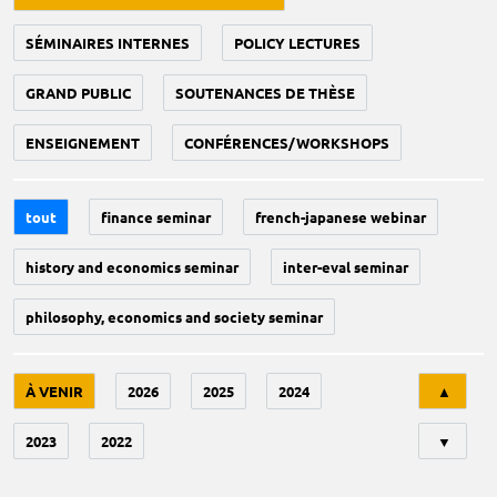
SÉMINAIRES INTERNES
POLICY LECTURES
GRAND PUBLIC
SOUTENANCES DE THÈSE
ENSEIGNEMENT
CONFÉRENCES/WORKSHOPS
tout
finance seminar
french-japanese webinar
history and economics seminar
inter-eval seminar
philosophy, economics and society seminar
Tri
À VENIR
2026
2025
2024
▲
2023
2022
▼