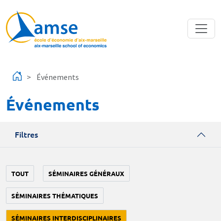
Aller au contenu principal
Événements
Événements
Filtres
TOUT
SÉMINAIRES GÉNÉRAUX
SÉMINAIRES THÉMATIQUES
SÉMINAIRES INTERDISCIPLINAIRES