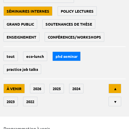
SÉMINAIRES INTERNES
POLICY LECTURES
GRAND PUBLIC
SOUTENANCES DE THÈSE
ENSEIGNEMENT
CONFÉRENCES/WORKSHOPS
tout
eco-lunch
phd seminar
practice job talks
Tri
À VENIR
2026
2025
2024
▲
2023
2022
▼
Programmation à venir