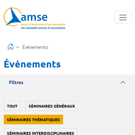
Aller au contenu principal
Événements
Événements
Filtres
TOUT
SÉMINAIRES GÉNÉRAUX
SÉMINAIRES THÉMATIQUES
SÉMINAIRES INTERDISCIPLINAIRES