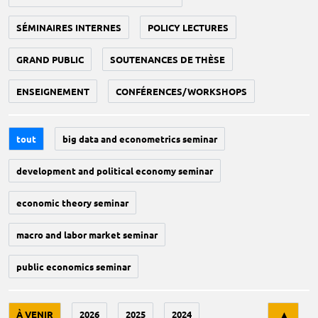
SÉMINAIRES INTERNES
POLICY LECTURES
GRAND PUBLIC
SOUTENANCES DE THÈSE
ENSEIGNEMENT
CONFÉRENCES/WORKSHOPS
tout
big data and econometrics seminar
development and political economy seminar
economic theory seminar
macro and labor market seminar
public economics seminar
Tri
À VENIR
2026
2025
2024
▲