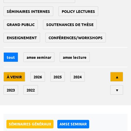
SÉMINAIRES INTERNES
POLICY LECTURES
GRAND PUBLIC
SOUTENANCES DE THÈSE
ENSEIGNEMENT
CONFÉRENCES/WORKSHOPS
tout
amse seminar
amse lecture
Tri
À VENIR
2026
2025
2024
▲
2023
2022
▼
SÉMINAIRES GÉNÉRAUX
AMSE SEMINAR