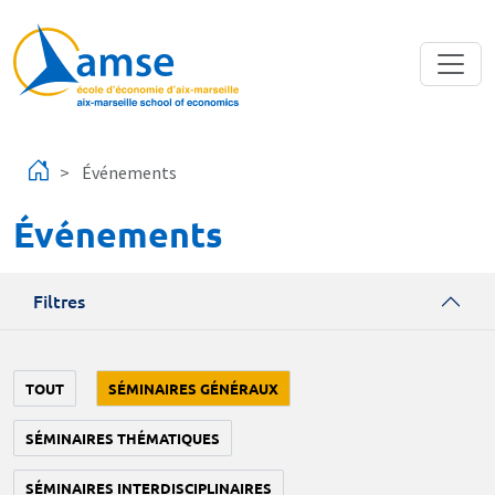
Aller au contenu principal
Événements
Événements
Filtres
TOUT
SÉMINAIRES GÉNÉRAUX
SÉMINAIRES THÉMATIQUES
SÉMINAIRES INTERDISCIPLINAIRES