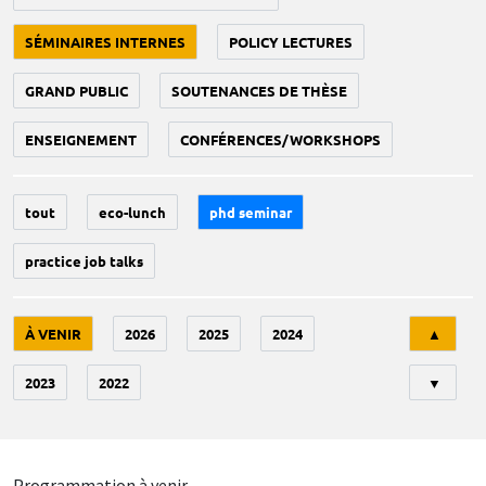
SÉMINAIRES INTERNES
POLICY LECTURES
GRAND PUBLIC
SOUTENANCES DE THÈSE
ENSEIGNEMENT
CONFÉRENCES/WORKSHOPS
tout
eco-lunch
phd seminar
practice job talks
Tri
À VENIR
2026
2025
2024
▲
2023
2022
▼
Programmation à venir