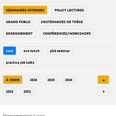
SÉMINAIRES INTERNES
POLICY LECTURES
GRAND PUBLIC
SOUTENANCES DE THÈSE
ENSEIGNEMENT
CONFÉRENCES/WORKSHOPS
tout
eco-lunch
phd seminar
practice job talks
Tri
À VENIR
2026
2025
2024
▲
2023
2022
▼
Programmation à venir