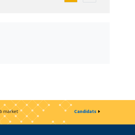
ob market
Candidats