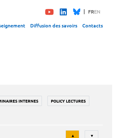
FR
EN
seignement
Diffusion des savoirs
Contacts
MINAIRES INTERNES
POLICY LECTURES
Tri
▲
▼