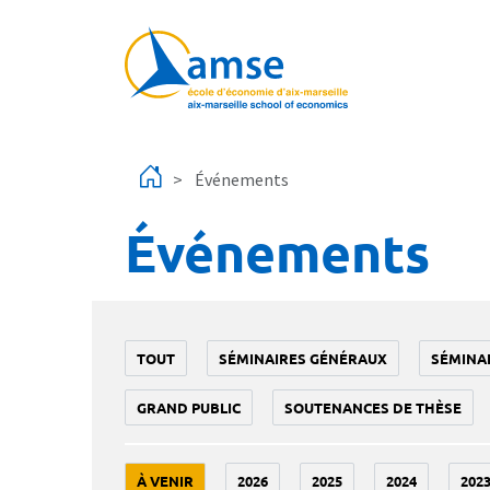
Aller au contenu principal
Événements
Événements
TOUT
SÉMINAIRES GÉNÉRAUX
SÉMINA
GRAND PUBLIC
SOUTENANCES DE THÈSE
À VENIR
2026
2025
2024
202