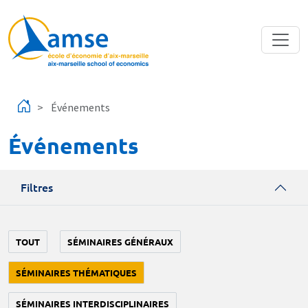
Aller au contenu principal
Événements
Événements
Filtres
TOUT
SÉMINAIRES GÉNÉRAUX
SÉMINAIRES THÉMATIQUES
SÉMINAIRES INTERDISCIPLINAIRES