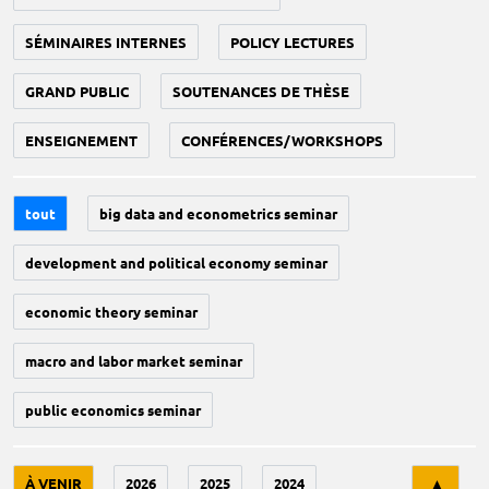
SÉMINAIRES INTERNES
POLICY LECTURES
GRAND PUBLIC
SOUTENANCES DE THÈSE
ENSEIGNEMENT
CONFÉRENCES/WORKSHOPS
tout
big data and econometrics seminar
development and political economy seminar
economic theory seminar
macro and labor market seminar
public economics seminar
Tri
À VENIR
2026
2025
2024
▲