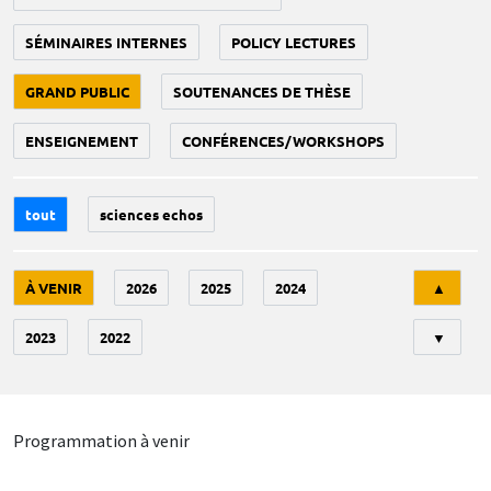
SÉMINAIRES INTERNES
POLICY LECTURES
GRAND PUBLIC
SOUTENANCES DE THÈSE
ENSEIGNEMENT
CONFÉRENCES/WORKSHOPS
tout
sciences echos
Tri
À VENIR
2026
2025
2024
▲
2023
2022
▼
Programmation à venir