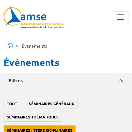
Aller au contenu principal
Événements
Événements
Filtres
TOUT
SÉMINAIRES GÉNÉRAUX
SÉMINAIRES THÉMATIQUES
SÉMINAIRES INTERDISCIPLINAIRES