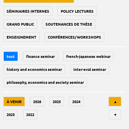
SÉMINAIRES INTERNES
POLICY LECTURES
GRAND PUBLIC
SOUTENANCES DE THÈSE
ENSEIGNEMENT
CONFÉRENCES/WORKSHOPS
tout
finance seminar
french-japanese webinar
history and economics seminar
inter-eval seminar
philosophy, economics and society seminar
Tri
À VENIR
2026
2025
2024
▲
2023
2022
▼