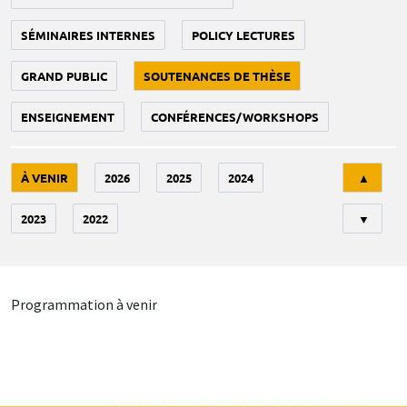
SÉMINAIRES INTERNES
POLICY LECTURES
GRAND PUBLIC
SOUTENANCES DE THÈSE
ENSEIGNEMENT
CONFÉRENCES/WORKSHOPS
Tri
À VENIR
2026
2025
2024
▲
2023
2022
▼
Programmation à venir