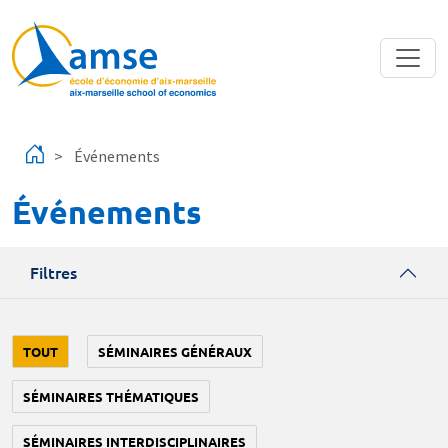
Aller au contenu principal
Événements
Événements
Filtres
TOUT
SÉMINAIRES GÉNÉRAUX
SÉMINAIRES THÉMATIQUES
SÉMINAIRES INTERDISCIPLINAIRES