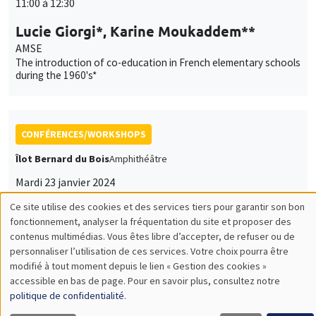
11:00 à 12:30
Lucie Giorgi*, Karine Moukaddem**
AMSE
The introduction of co-education in French elementary schools
during the 1960's*
CONFÉRENCES/WORKSHOPS
Îlot Bernard du Bois
Amphithéâtre
Mardi 23 janvier 2024
14:00 à 18:30
Ce site utilise des cookies et des services tiers pour garantir son bon
Utilisation
fonctionnement, analyser la fréquentation du site et proposer des
Iméra-AMSE Workshop on Gender
contenus multimédias. Vous êtes libre d’accepter, de refuser ou de
Inequalities
des
personnaliser l’utilisation de ces services. Votre choix pourra être
modifié à tout moment depuis le lien « Gestion des cookies »
données
accessible en bas de page. Pour en savoir plus, consultez notre
personnelles
politique de confidentialité
.
GRAND PUBLIC
SCIENCES ECHOS