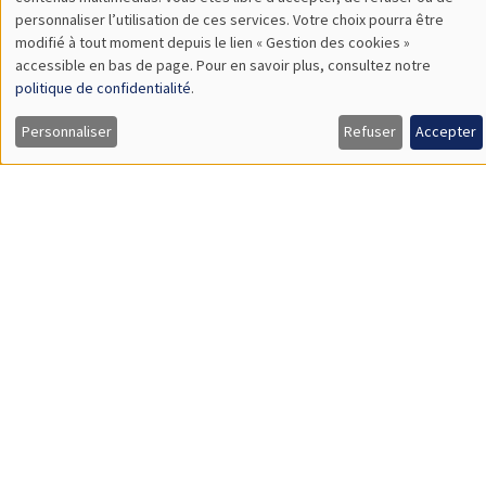
TBA
des
personnaliser l’utilisation de ces services. Votre choix pourra être
modifié à tout moment depuis le lien « Gestion des cookies »
données
accessible en bas de page. Pour en savoir plus, consultez notre
personnelles
politique de confidentialité
.
SÉMINAIRES GÉNÉRAUX
AMSE SEMINAR
et
Personnaliser
Refuser
Accepter
Îlot Bernard du Bois
Amphithéâtre
des
Lundi 9 novembre 2026
cookies
11:30 à 12:45
Amelie Schiprowski
University of Bonn
SÉMINAIRES GÉNÉRAUX
AMSE SEMINAR
Îlot Bernard du Bois
Amphithéâtre
Lundi 16 novembre 2026
11:30 à 12:45