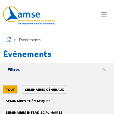
Aller au contenu principal
Événements
Événements
Filtres
TOUT
SÉMINAIRES GÉNÉRAUX
SÉMINAIRES THÉMATIQUES
SÉMINAIRES INTERDISCIPLINAIRES