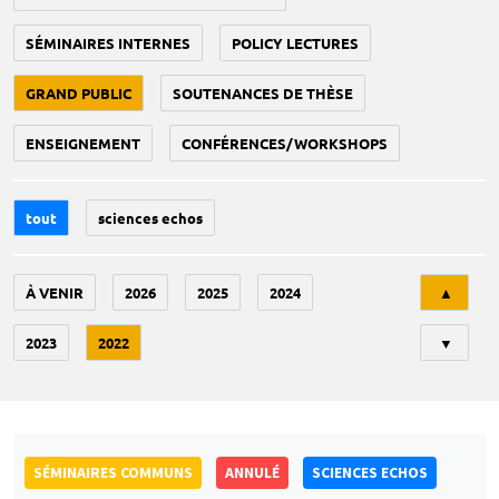
SÉMINAIRES INTERNES
POLICY LECTURES
GRAND PUBLIC
SOUTENANCES DE THÈSE
ENSEIGNEMENT
CONFÉRENCES/WORKSHOPS
tout
sciences echos
Tri
À VENIR
2026
2025
2024
▲
2023
2022
▼
SÉMINAIRES COMMUNS
ANNULÉ
SCIENCES ECHOS