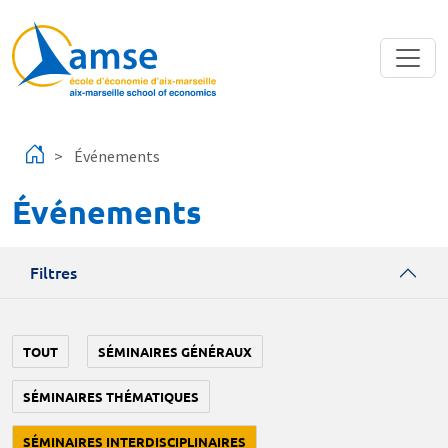
Aller au contenu principal
Événements
Événements
Filtres
TOUT
SÉMINAIRES GÉNÉRAUX
SÉMINAIRES THÉMATIQUES
SÉMINAIRES INTERDISCIPLINAIRES