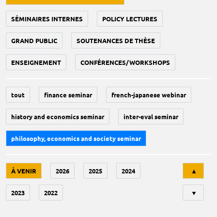
SÉMINAIRES INTERNES
POLICY LECTURES
GRAND PUBLIC
SOUTENANCES DE THÈSE
ENSEIGNEMENT
CONFÉRENCES/WORKSHOPS
tout
finance seminar
french-japanese webinar
history and economics seminar
inter-eval seminar
philosophy, economics and society seminar
Tri
À VENIR
2026
2025
2024
▲
2023
2022
▼