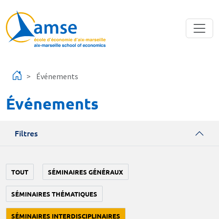
Aller au contenu principal
Événements
Événements
Filtres
TOUT
SÉMINAIRES GÉNÉRAUX
SÉMINAIRES THÉMATIQUES
SÉMINAIRES INTERDISCIPLINAIRES