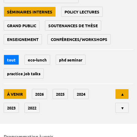
SÉMINAIRES INTERNES
POLICY LECTURES
GRAND PUBLIC
SOUTENANCES DE THÈSE
ENSEIGNEMENT
CONFÉRENCES/WORKSHOPS
tout
eco-lunch
phd seminar
practice job talks
Tri
À VENIR
2026
2025
2024
▲
2023
2022
▼
Programmation à venir