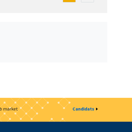
ob market
Candidats