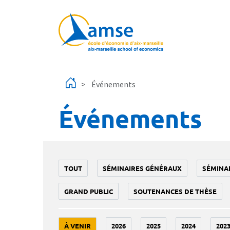
Aller au contenu principal
Événements
Événements
TOUT
SÉMINAIRES GÉNÉRAUX
SÉMINA
GRAND PUBLIC
SOUTENANCES DE THÈSE
À VENIR
2026
2025
2024
202