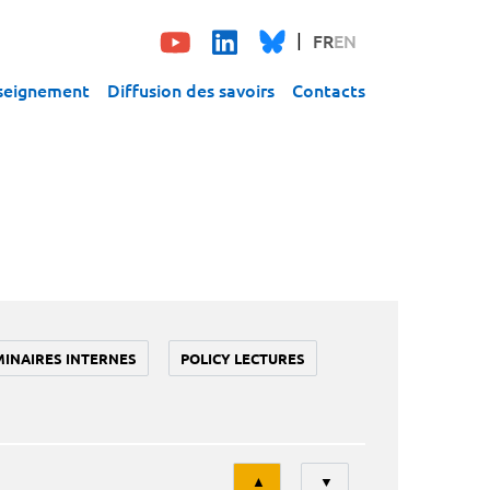
FR
EN
seignement
Diffusion des savoirs
Contacts
MINAIRES INTERNES
POLICY LECTURES
Tri
▲
▼