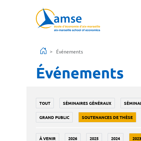
Aller au contenu principal
Événements
Événements
TOUT
SÉMINAIRES GÉNÉRAUX
SÉMINA
GRAND PUBLIC
SOUTENANCES DE THÈSE
À VENIR
2026
2025
2024
202