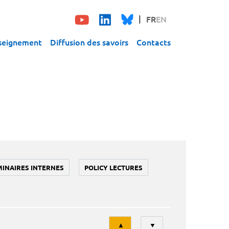
FR
EN
seignement
Diffusion des savoirs
Contacts
MINAIRES INTERNES
POLICY LECTURES
Tri
▲
▼