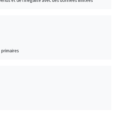
enus et de l'inégalité avec des données limitées
s primaires