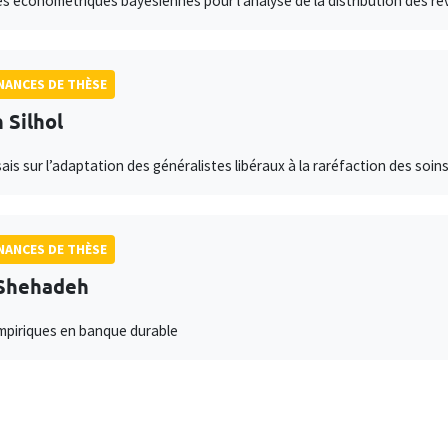
 économétriques bayésiennes pour l'analyse de la distribution des rev
ANCES DE THÈSE
 Silhol
sais sur l’adaptation des généralistes libéraux à la raréfaction des soin
ANCES DE THÈSE
 Shehadeh
mpiriques en banque durable