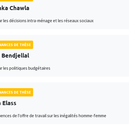
hka Chawla
ur les décisions intra-ménage et les réseaux sociaux
ANCES DE THÈSE
l Bendjellal
ur les politiques budgétaires
ANCES DE THÈSE
 Elass
nces de l'offre de travail sur les inégalités homme-femme