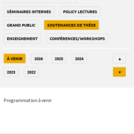
SÉMINAIRES INTERNES
POLICY LECTURES
GRAND PUBLIC
SOUTENANCES DE THÈSE
ENSEIGNEMENT
CONFÉRENCES/WORKSHOPS
Tri
À VENIR
2026
2025
2024
▲
2023
2022
▼
Programmation à venir