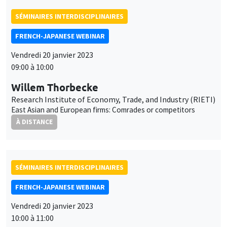
East Asian and European firms: Comrades or competitors
À DISTANCE
SÉMINAIRES INTERDISCIPLINAIRES
FRENCH-JAPANESE WEBINAR
Vendredi 20 janvier 2023
10:00 à 11:00
Bruno Ventelou
AMSE
Hysteresis in alcohol consumption trajectories after lockdown:
the power of time preferences
À DISTANCE
AUTRES
JOB MARKET SEMINAR