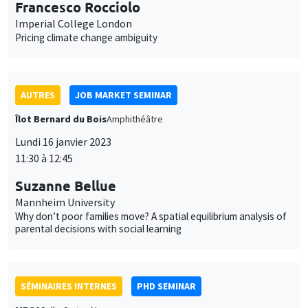
Lundi 16 janvier 2023
11:30 à 12:45
Suzanne Bellue
Mannheim University
Why don’t poor families move? A spatial equilibrium analysis of
parental decisions with social learning
SÉMINAIRES INTERNES
PHD SEMINAR
MEGA
Salle Carine Nourry
Mardi 17 janvier 2023
11:00 à 12:30
Eustache Elina*, Julien Silhol**
PSE*, AMSE**
From labour income to wealth inequality in the US: General
equilibrium matters*