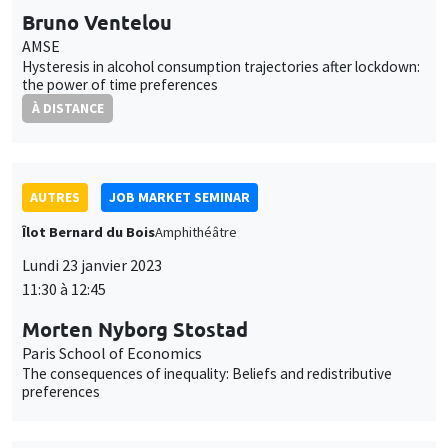
Îlot Bernard du Bois
Amphithéâtre
Lundi 23 janvier 2023
11:30 à 12:45
Morten Nyborg Stostad
Paris School of Economics
The consequences of inequality: Beliefs and redistributive
preferences
SÉMINAIRES INTERNES
PHD SEMINAR
Îlot Bernard du Bois
Amphithéâtre
Mardi 24 janvier 2023
11:00 à 12:30
Daniela Arlia*, Elie Vidal-Naquet**
AMSE
Labor market shocks across heterogeneous housing markets*