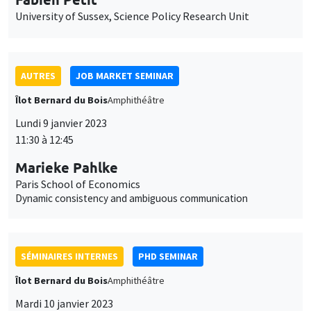
Marieke Pahlke
Paris School of Economics
Dynamic consistency and ambiguous communication
SÉMINAIRES INTERNES
PHD SEMINAR
Îlot Bernard du Bois
Amphithéâtre
Mardi 10 janvier 2023
11:00 à 12:30
Arnaud Deseau*, Léo Reitzmann**
UCLouvain*, PSE**
The most important event? The long-run impact of the
dissolution of French monasteries*
SÉMINAIRES THÉMATIQUES