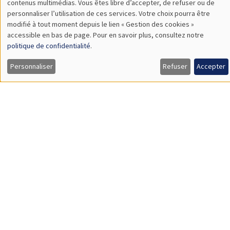
Mardi 24 janvier 2023
14:00 à 16:00
L’égalité des chances
Alain Trannoy
UNIQUEMENT EN FRANÇAIS
SÉMINAIRES INTERDISCIPLINAIRES
FINANCE SEMINAR
MEGA
Salle Carine Nourry
Mardi 24 janvier 2023, 14:30
Aaron Mehrotra
Bank for International Settlements
Fiscal sources of inflation risk in EMDEs: the role of the
external channel