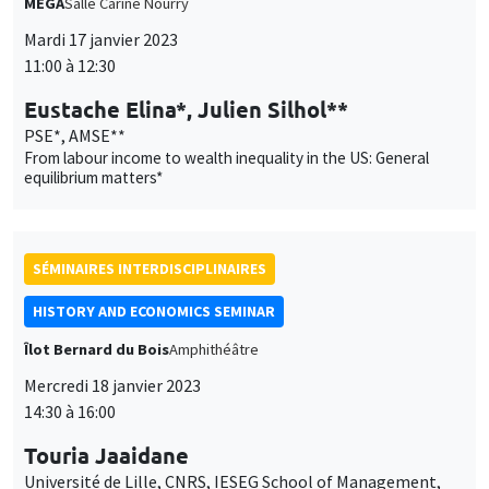
SÉMINAIRES INTERDISCIPLINAIRES
HISTORY AND ECONOMICS SEMINAR
Îlot Bernard du Bois
Amphithéâtre
Mercredi 18 janvier 2023
14:30 à 16:00
Touria Jaaidane
Université de Lille, CNRS, IESEG School of Management,
UMR 9221 LEM, Lille Economie Management & CRED,
Université Paris Panthéon Assas
Rent-seeking, reform and conflict: French Parliaments at the
end of the Old Regime
SÉMINAIRES THÉMATIQUES
MACRO AND LABOR MARKET SEMINAR