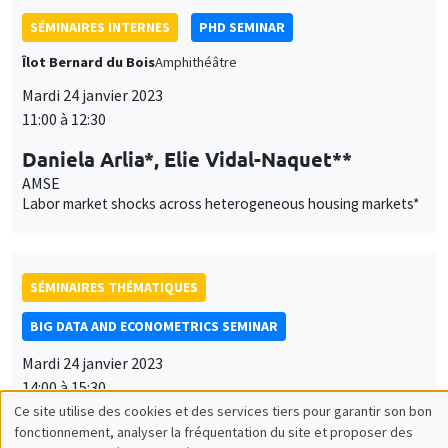
SÉMINAIRES THÉMATIQUES
BIG DATA AND ECONOMETRICS SEMINAR
Mardi 24 janvier 2023
14:00 à 15:30
Neil Shephard
Harvard University
Some properties of the sample median of an in-fill sequence
with an application to high frequency financial econometrics
À DISTANCE
SÉMINAIRES COMMUNS
SCIENCES ECHOS
Bibliothèque de l'Alcazar