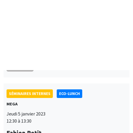
À DISTANCE
SÉMINAIRES INTERNES
ECO-LUNCH
MEGA
Jeudi 5 janvier 2023
12:30 à 13:30
Fabien Petit
University of Sussex, Science Policy Research Unit
AUTRES
JOB MARKET SEMINAR
Îlot Bernard du Bois
Amphithéâtre
Lundi 9 janvier 2023
11:30 à 12:45