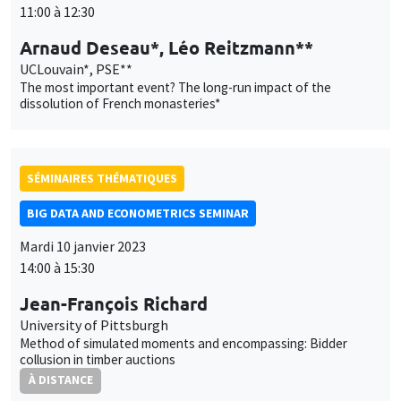
BIG DATA AND ECONOMETRICS SEMINAR
Mardi 10 janvier 2023
14:00 à 15:30
Jean-François Richard
University of Pittsburgh
Method of simulated moments and encompassing: Bidder
collusion in timber auctions
À DISTANCE
AUTRES
JOB MARKET SEMINAR
Îlot Bernard du Bois
Amphithéâtre
Jeudi 12 janvier 2023
11:30 à 12:45
Sébastien Laffitte