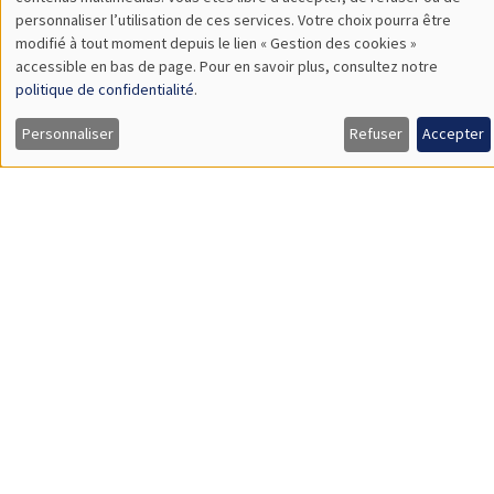
TBA
des
personnaliser l’utilisation de ces services. Votre choix pourra être
modifié à tout moment depuis le lien « Gestion des cookies »
données
accessible en bas de page. Pour en savoir plus, consultez notre
personnelles
politique de confidentialité
.
SÉMINAIRES GÉNÉRAUX
AMSE SEMINAR
et
Personnaliser
Refuser
Accepter
Îlot Bernard du Bois
Amphithéâtre
des
Lundi 9 novembre 2026
cookies
11:30 à 12:45
Amelie Schiprowski
University of Bonn
SÉMINAIRES GÉNÉRAUX
AMSE SEMINAR
Îlot Bernard du Bois
Amphithéâtre
Lundi 16 novembre 2026
11:30 à 12:45