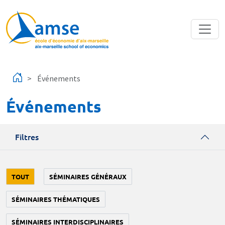
Aller au contenu principal
Événements
Événements
Filtres
TOUT
SÉMINAIRES GÉNÉRAUX
SÉMINAIRES THÉMATIQUES
SÉMINAIRES INTERDISCIPLINAIRES