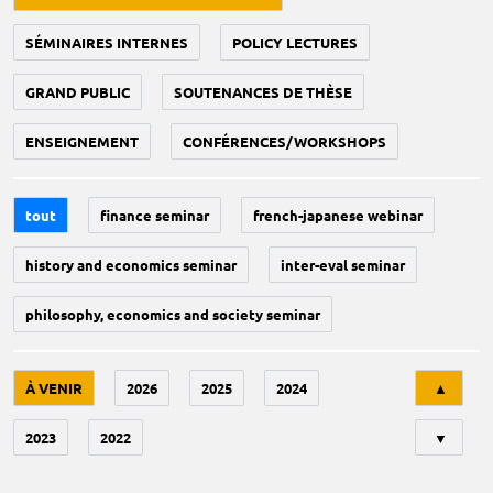
SÉMINAIRES INTERNES
POLICY LECTURES
GRAND PUBLIC
SOUTENANCES DE THÈSE
ENSEIGNEMENT
CONFÉRENCES/WORKSHOPS
tout
finance seminar
french-japanese webinar
history and economics seminar
inter-eval seminar
philosophy, economics and society seminar
Tri
À VENIR
2026
2025
2024
▲
2023
2022
▼