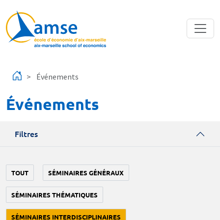
Aller au contenu principal
Événements
Événements
Filtres
TOUT
SÉMINAIRES GÉNÉRAUX
SÉMINAIRES THÉMATIQUES
SÉMINAIRES INTERDISCIPLINAIRES