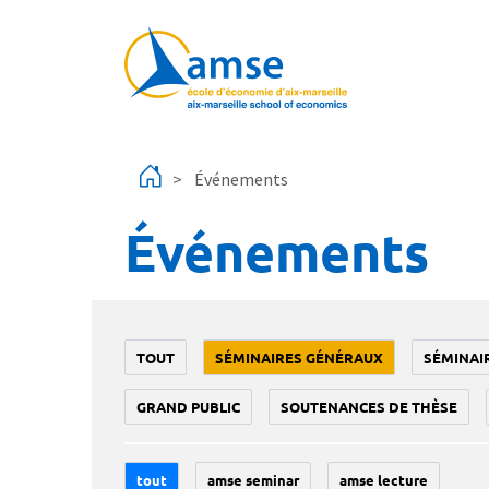
Aller au contenu principal
Événements
Événements
TOUT
SÉMINAIRES GÉNÉRAUX
SÉMINAI
GRAND PUBLIC
SOUTENANCES DE THÈSE
tout
amse seminar
amse lecture