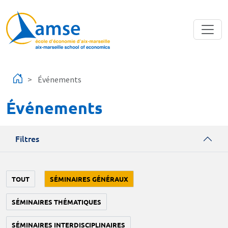
Aller au contenu principal
Événements
Événements
Filtres
TOUT
SÉMINAIRES GÉNÉRAUX
SÉMINAIRES THÉMATIQUES
SÉMINAIRES INTERDISCIPLINAIRES