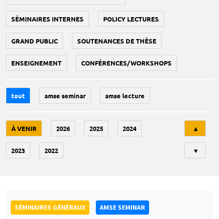
SÉMINAIRES INTERNES
POLICY LECTURES
GRAND PUBLIC
SOUTENANCES DE THÈSE
ENSEIGNEMENT
CONFÉRENCES/WORKSHOPS
tout
amse seminar
amse lecture
Tri
À VENIR
2026
2025
2024
▲
2023
2022
▼
SÉMINAIRES GÉNÉRAUX
AMSE SEMINAR