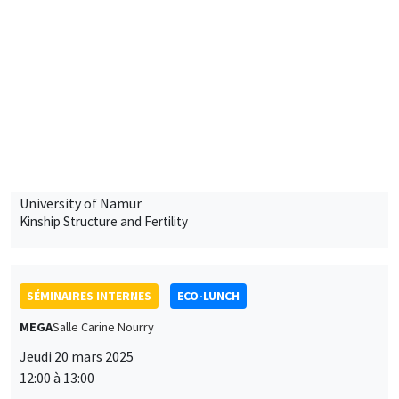
Jeudi 13 mars 2025
12:00 à 13:00
Anna Jolivet
University of Namur
Kinship Structure and Fertility
SÉMINAIRES INTERNES
ECO-LUNCH
MEGA
Salle Carine Nourry
Jeudi 20 mars 2025
12:00 à 13:00
Roberta Ziparo
AMSE