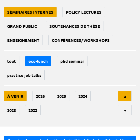
SÉMINAIRES INTERNES
POLICY LECTURES
GRAND PUBLIC
SOUTENANCES DE THÈSE
ENSEIGNEMENT
CONFÉRENCES/WORKSHOPS
tout
eco-lunch
phd seminar
practice job talks
Tri
À VENIR
2026
2025
2024
▲
2023
2022
▼