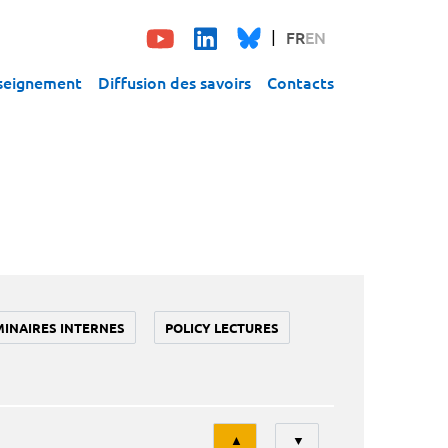
FR
EN
seignement
Diffusion des savoirs
Contacts
MINAIRES INTERNES
POLICY LECTURES
Tri
▲
▼