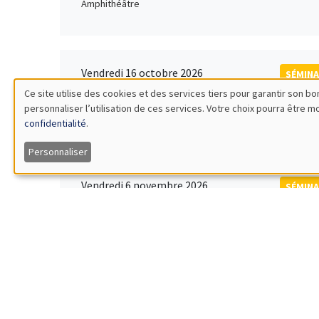
Amphithéâtre
Vendredi 16 octobre 2026
SÉMINA
11:00 à 12:15
Ce site utilise des cookies et des services tiers pour garantir son 
Rober
personnaliser l’utilisation de ces services. Votre choix pourra être 
Utilisation
MEGA
Universi
confidentialité
.
des
Personnaliser
données
Vendredi 6 novembre 2026
SÉMINA
12:00 à 13:00
TBA
personnelles
Îlot Bernard du Bois
et
des
Lundi 9 novembre 2026
SÉMINA
11:30 à 12:45