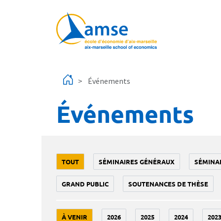
Aller au contenu principal
Événements
Événements
TOUT
SÉMINAIRES GÉNÉRAUX
SÉMINA
GRAND PUBLIC
SOUTENANCES DE THÈSE
À VENIR
2026
2025
2024
202