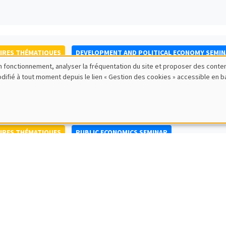
IRES THÉMATIQUES
DEVELOPMENT AND POLITICAL ECONOMY SEMI
bon fonctionnement, analyser la fréquentation du site et proposer des conte
to Nisticò
modifié à tout moment depuis le lien « Gestion des cookies » accessible en 
ty of Naples Federico II
IRES THÉMATIQUES
PUBLIC ECONOMICS SEMINAR
IRES GÉNÉRAUX
AMSE SEMINAR