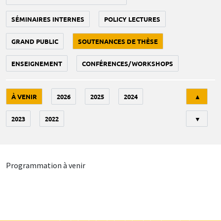
SÉMINAIRES INTERNES
POLICY LECTURES
GRAND PUBLIC
SOUTENANCES DE THÈSE
ENSEIGNEMENT
CONFÉRENCES/WORKSHOPS
Tri
À VENIR
2026
2025
2024
▲
2023
2022
▼
Programmation à venir