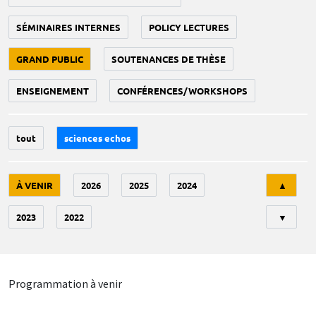
SÉMINAIRES INTERNES
POLICY LECTURES
GRAND PUBLIC
SOUTENANCES DE THÈSE
ENSEIGNEMENT
CONFÉRENCES/WORKSHOPS
tout
sciences echos
Tri
À VENIR
2026
2025
2024
▲
2023
2022
▼
Programmation à venir