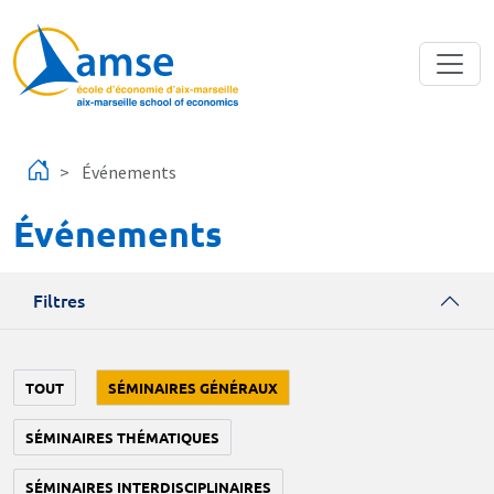
Aller au contenu principal
Événements
Événements
Filtres
TOUT
SÉMINAIRES GÉNÉRAUX
SÉMINAIRES THÉMATIQUES
SÉMINAIRES INTERDISCIPLINAIRES