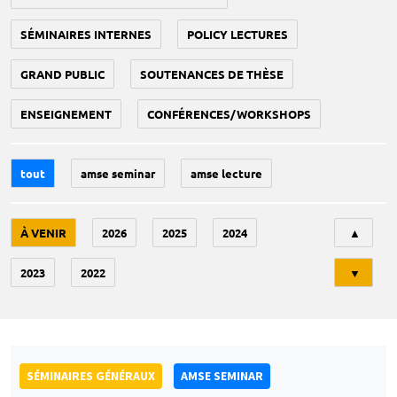
SÉMINAIRES INTERNES
POLICY LECTURES
GRAND PUBLIC
SOUTENANCES DE THÈSE
ENSEIGNEMENT
CONFÉRENCES/WORKSHOPS
tout
amse seminar
amse lecture
Tri
À VENIR
2026
2025
2024
▲
2023
2022
▼
SÉMINAIRES GÉNÉRAUX
AMSE SEMINAR