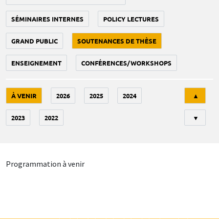
SÉMINAIRES INTERNES
POLICY LECTURES
GRAND PUBLIC
SOUTENANCES DE THÈSE
ENSEIGNEMENT
CONFÉRENCES/WORKSHOPS
Tri
À VENIR
2026
2025
2024
▲
2023
2022
▼
Programmation à venir