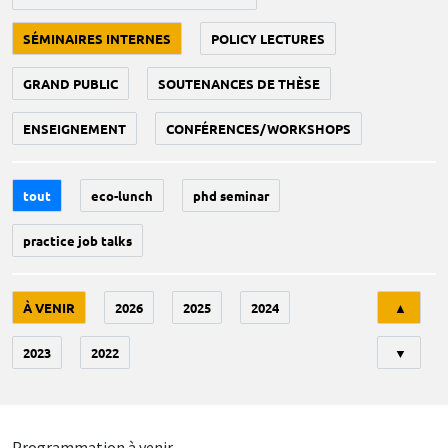
SÉMINAIRES INTERNES
POLICY LECTURES
GRAND PUBLIC
SOUTENANCES DE THÈSE
ENSEIGNEMENT
CONFÉRENCES/WORKSHOPS
tout
eco-lunch
phd seminar
practice job talks
Tri
À VENIR
2026
2025
2024
▲
2023
2022
▼
Programmation à venir