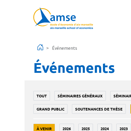
Aller au contenu principal
Événements
Événements
TOUT
SÉMINAIRES GÉNÉRAUX
SÉMINAI
GRAND PUBLIC
SOUTENANCES DE THÈSE
À VENIR
2026
2025
2024
2023