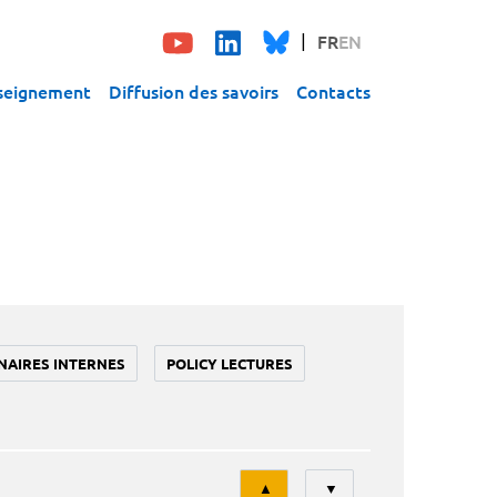
FR
EN
seignement
Diffusion des savoirs
Contacts
NAIRES INTERNES
POLICY LECTURES
Tri
▲
▼