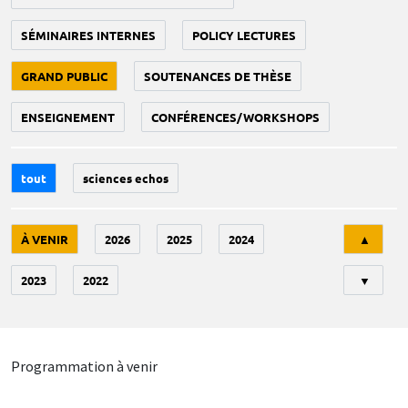
SÉMINAIRES INTERNES
POLICY LECTURES
GRAND PUBLIC
SOUTENANCES DE THÈSE
ENSEIGNEMENT
CONFÉRENCES/WORKSHOPS
tout
sciences echos
Tri
À VENIR
2026
2025
2024
▲
2023
2022
▼
Programmation à venir