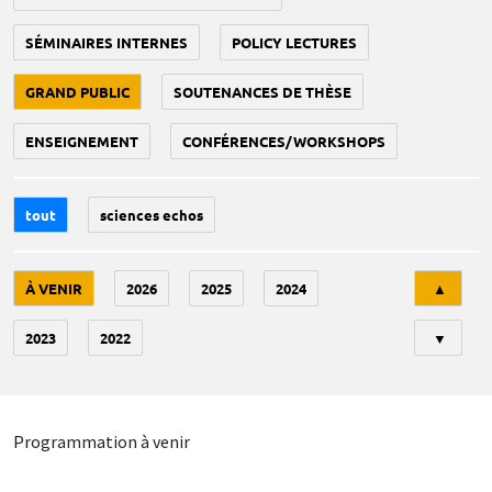
SÉMINAIRES INTERNES
POLICY LECTURES
GRAND PUBLIC
SOUTENANCES DE THÈSE
ENSEIGNEMENT
CONFÉRENCES/WORKSHOPS
tout
sciences echos
Tri
À VENIR
2026
2025
2024
▲
2023
2022
▼
Programmation à venir