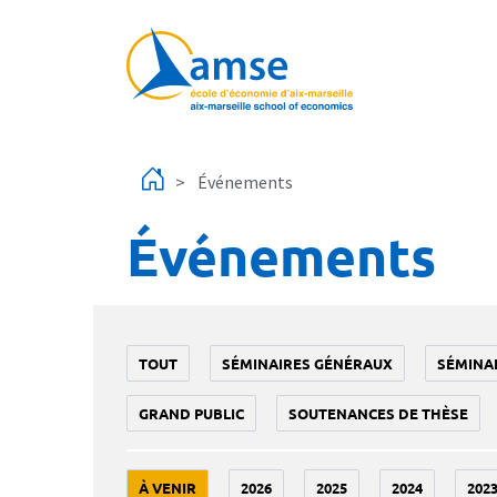
Aller au contenu principal
Événements
Événements
TOUT
SÉMINAIRES GÉNÉRAUX
SÉMINA
GRAND PUBLIC
SOUTENANCES DE THÈSE
À VENIR
2026
2025
2024
202