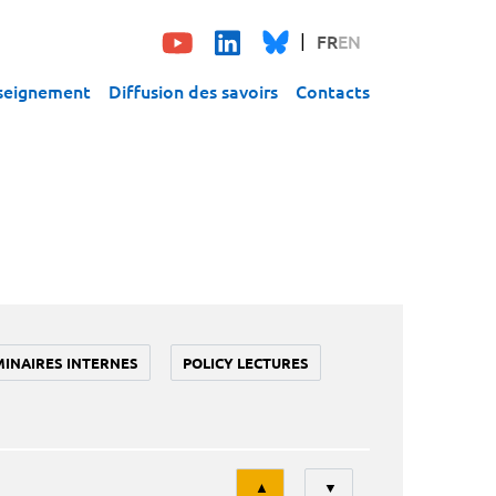
FR
EN
seignement
Diffusion des savoirs
Contacts
MINAIRES INTERNES
POLICY LECTURES
Tri
▲
▼