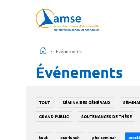
Aller au contenu principal
Événements
Événements
TOUT
SÉMINAIRES GÉNÉRAUX
SÉMINA
GRAND PUBLIC
SOUTENANCES DE THÈSE
tout
eco-lunch
phd seminar
practi