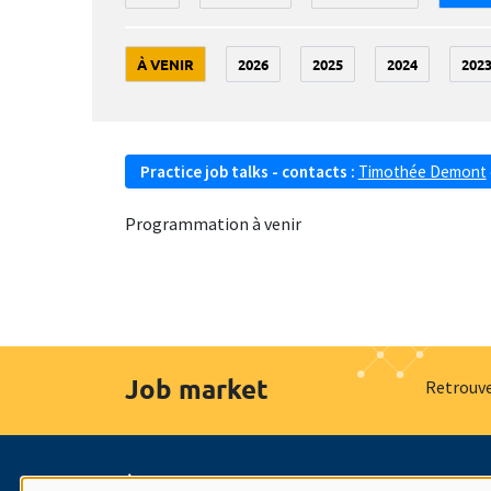
À VENIR
2026
2025
2024
202
Practice job talks - contacts :
Timothée Demont
Programmation à venir
Job market
Retrouve
À propos
Nos engagements
Hommage à