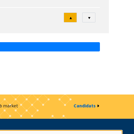
Tri
▲
▼
ob market
Candidats
estion des cookies
Intranet