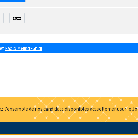
3
2022
et
Paolo Melindi-Ghidi
z l'ensemble de nos candidats disponibles actuellement sur le J
Actualités
Offres d'emploi
Presse
Mentions légales
G