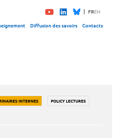
FR
EN
seignement
Diffusion des savoirs
Contacts
MINAIRES INTERNES
POLICY LECTURES