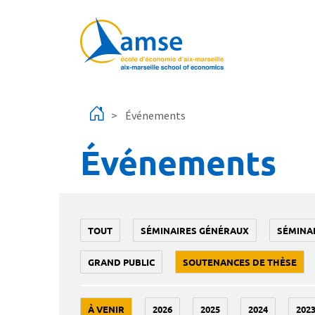
Aller au contenu principal
Événements
Événements
TOUT
SÉMINAIRES GÉNÉRAUX
SÉMINA
GRAND PUBLIC
SOUTENANCES DE THÈSE
À VENIR
2026
2025
2024
202