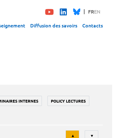
FR
EN
seignement
Diffusion des savoirs
Contacts
MINAIRES INTERNES
POLICY LECTURES
Tri
▲
▼