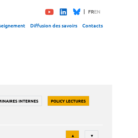
FR
EN
seignement
Diffusion des savoirs
Contacts
MINAIRES INTERNES
POLICY LECTURES
Tri
▲
▼