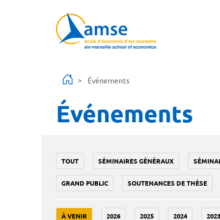
Aller au contenu principal
Événements
Événements
TOUT
SÉMINAIRES GÉNÉRAUX
SÉMINA
GRAND PUBLIC
SOUTENANCES DE THÈSE
À VENIR
2026
2025
2024
202