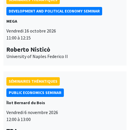
DEVELOPMENT AND POLITICAL ECONOMY SEMINAR
MEGA
Vendredi 16 octobre 2026
11:00 à 12:15
Roberto Nisticò
University of Naples Federico II
SÉMINAIRES THÉMATIQUES
PUBLIC ECONOMICS SEMINAR
Îlot Bernard du Bois
Vendredi 6 novembre 2026
12:00 à 13:00
Ce site utilise des cookies et des services tiers pour garantir son bon
TBA
Utilisation
fonctionnement, analyser la fréquentation du site et proposer des
contenus multimédias. Vous êtes libre d’accepter, de refuser ou de