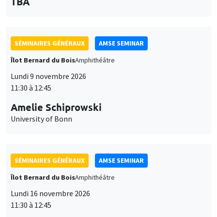
des
personnaliser l’utilisation de ces services. Votre choix pourra être
modifié à tout moment depuis le lien « Gestion des cookies »
données
SÉMINAIRES GÉNÉRAUX
AMSE SEMINAR
accessible en bas de page. Pour en savoir plus, consultez notre
personnelles
politique de confidentialité
.
Îlot Bernard du Bois
Amphithéâtre
et
Personnaliser
Refuser
Accepter
Lundi 9 novembre 2026
des
11:30 à 12:45
cookies
Amelie Schiprowski
University of Bonn
SÉMINAIRES GÉNÉRAUX
AMSE SEMINAR
Îlot Bernard du Bois
Amphithéâtre
Lundi 16 novembre 2026
11:30 à 12:45
Albretch Glitz