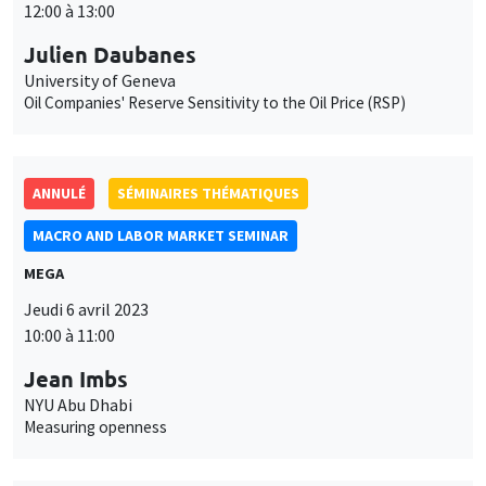
12:00 à 13:00
Julien Daubanes
University of Geneva
Oil Companies' Reserve Sensitivity to the Oil Price (RSP)
ANNULÉ
SÉMINAIRES THÉMATIQUES
MACRO AND LABOR MARKET SEMINAR
MEGA
Ce site utilise des cookies et des services tiers pour garantir son bon
Jeudi 6 avril 2023
Utilisation
fonctionnement, analyser la fréquentation du site et proposer des
10:00 à 11:00
contenus multimédias. Vous êtes libre d’accepter, de refuser ou de
des
personnaliser l’utilisation de ces services. Votre choix pourra être
Jean Imbs
modifié à tout moment depuis le lien « Gestion des cookies »
données
NYU Abu Dhabi
accessible en bas de page. Pour en savoir plus, consultez notre
Measuring openness
personnelles
politique de confidentialité
.
et
Personnaliser
Refuser
Accepter