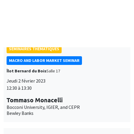
Harvard University
Some properties of the sample median of an in-fill sequence
with an application to high frequency financial econometrics
À DISTANCE
SÉMINAIRES THÉMATIQUES
MACRO AND LABOR MARKET SEMINAR
Îlot Bernard du Bois
Salle 17
Jeudi 2 février 2023
12:30 à 13:30
Tommaso Monacelli
Bocconi University, IGIER, and CEPR
Bewley Banks