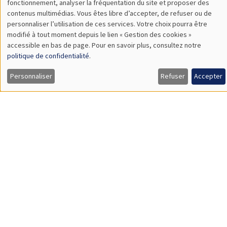
The Gravity of War
SÉMINAIRES THÉMATIQUES
ECONOMIC THEORY SEMINAR
Îlot Bernard du Bois
Salle 16
Jeudi 11 mai 2023
12:00 à 13:00
Miquel Oliu Barton
Université Paris-Dauphine
From game theory to pandemic management
SÉMINAIRES THÉMATIQUES
BIG DATA AND ECONOMETRICS SEMINAR