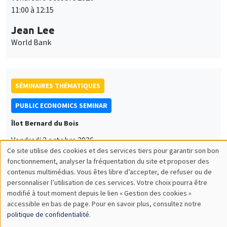
11:00 à 12:15
Jean Lee
World Bank
SÉMINAIRES THÉMATIQUES
PUBLIC ECONOMICS SEMINAR
Îlot Bernard du Bois
Vendredi 2 octobre 2026
Ce site utilise des cookies et des services tiers pour garantir son bon
12:00 à 13:00
Utilisation
fonctionnement, analyser la fréquentation du site et proposer des
TBA
contenus multimédias. Vous êtes libre d’accepter, de refuser ou de
des
personnaliser l’utilisation de ces services. Votre choix pourra être
modifié à tout moment depuis le lien « Gestion des cookies »
données
accessible en bas de page. Pour en savoir plus, consultez notre
personnelles
politique de confidentialité
.
SÉMINAIRES THÉMATIQUES