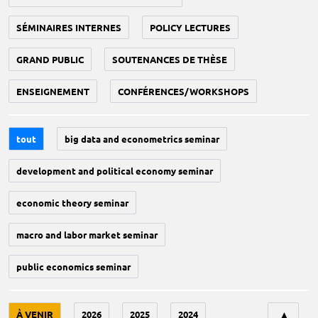
SÉMINAIRES INTERNES
POLICY LECTURES
GRAND PUBLIC
SOUTENANCES DE THÈSE
ENSEIGNEMENT
CONFÉRENCES/WORKSHOPS
tout
big data and econometrics seminar
development and political economy seminar
economic theory seminar
macro and labor market seminar
public economics seminar
Tri
À VENIR
2026
2025
2024
▲