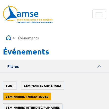
Aller au contenu principal
Événements
Événements
Filtres
TOUT
SÉMINAIRES GÉNÉRAUX
SÉMINAIRES THÉMATIQUES
SÉMINAIRES INTERDISCIPLINAIRES