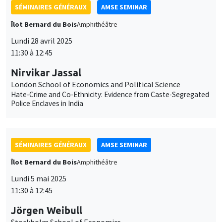
Nirvikar Jassal
London School of Economics and Political Science
Hate-Crime and Co-Ethnicity: Evidence from Caste-Segregated
Police Enclaves in India
SÉMINAIRES GÉNÉRAUX
AMSE SEMINAR
Îlot Bernard du Bois
Amphithéâtre
Lundi 5 mai 2025
11:30 à 12:45
Jörgen Weibull
Stockholm School of Economics
On the political economy of democracy in higher dimensions
SÉMINAIRES COMMUNS
AMSE SEMINAR