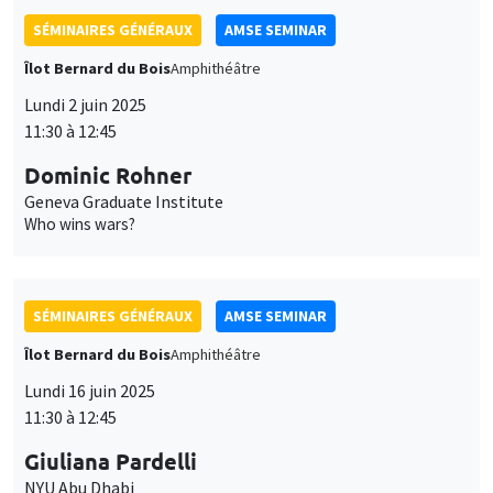
11:30 à 12:45
Dominic Rohner
Geneva Graduate Institute
Who wins wars?
SÉMINAIRES GÉNÉRAUX
AMSE SEMINAR
Îlot Bernard du Bois
Amphithéâtre
Lundi 16 juin 2025
11:30 à 12:45
Giuliana Pardelli
NYU Abu Dhabi
Commodity Booms, Party Busts: Economic Shocks and Elite
Fragmentation