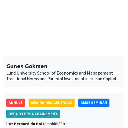
Îlot Bernard du Bois
Amphithéâtre
Lundi 27 janvier 2025
11:30 à 12:45
Gunes Gokmen
Lund University School of Economics and Management
Traditional Norms and Parental Investment in Human Capital
ANNULÉ
SÉMINAIRES GÉNÉRAUX
AMSE SEMINAR
REPORTÉ PROCHAINEMENT
Îlot Bernard du Bois
Amphithéâtre
Lundi 3 février 2025
11:30 à 12:45
Bram De Rock
Université libre de Bruxelles, KU Leuven