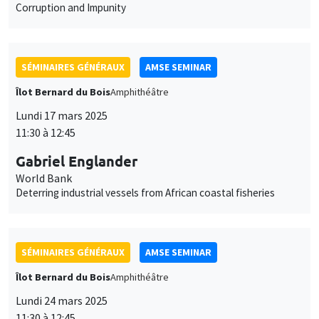
Îlot Bernard du Bois
Amphithéâtre
Lundi 17 mars 2025
11:30 à 12:45
Gabriel Englander
World Bank
Deterring industrial vessels from African coastal fisheries
SÉMINAIRES GÉNÉRAUX
AMSE SEMINAR
Îlot Bernard du Bois
Amphithéâtre
Lundi 24 mars 2025
11:30 à 12:45
Marc Ratkovic
University of Mannheim
Large Language Models for Statistical Inference: Context
Augmentation with Applications to the Two-Sample Problem,