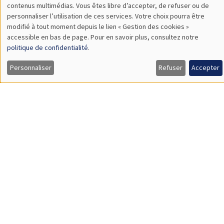
Hard to Starboard? How Far-Right Success Shapes Mainstream
Politics – Evidence from the Front National
SÉMINAIRES COMMUNS
AMSE SEMINAR
DEVELOPMENT AND POLITICAL ECONOMY SEMINAR
Îlot Bernard du Bois
Amphithéâtre
Lundi 29 septembre 2025
11:30 à 12:45
Reshmaan Hussam
Harvard Business School
Household Preferences for Female Employment: A Field
Experiment in Bangladesh
Load More