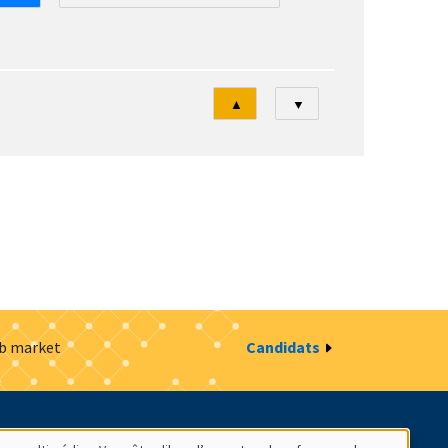
Tri
▲
▼
ob market
Candidats
estion des cookies
Intranet