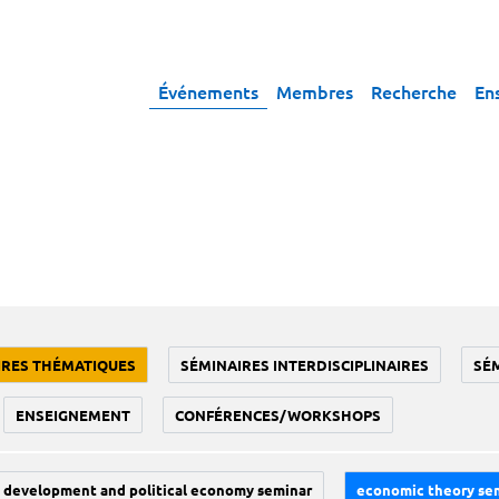
Événements
Membres
Recherche
En
IRES THÉMATIQUES
SÉMINAIRES INTERDISCIPLINAIRES
SÉ
ENSEIGNEMENT
CONFÉRENCES/WORKSHOPS
development and political economy seminar
economic theory se