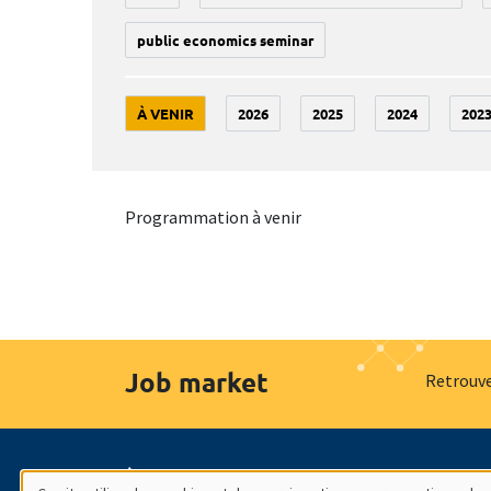
public economics seminar
À VENIR
2026
2025
2024
202
Programmation à venir
Job market
Retrouve
À propos
Nos engagements
Hommage à