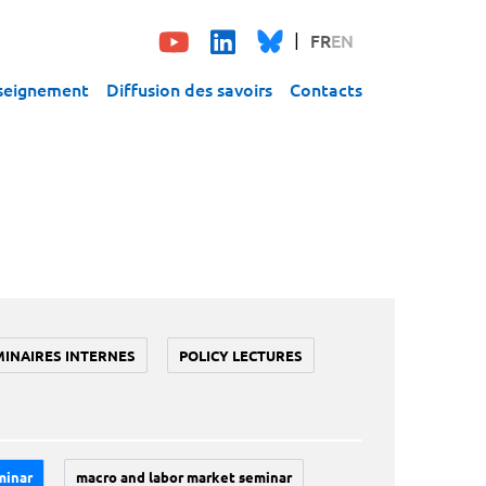
FR
EN
seignement
Diffusion des savoirs
Contacts
MINAIRES INTERNES
POLICY LECTURES
minar
macro and labor market seminar