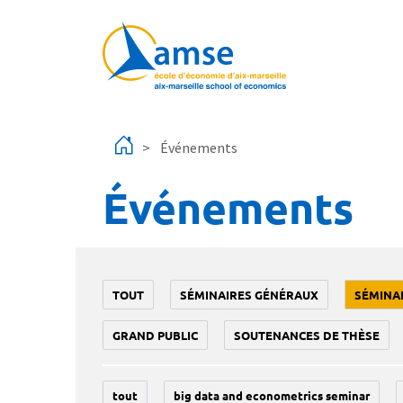
Aller au contenu principal
Événements
Événements
TOUT
SÉMINAIRES GÉNÉRAUX
SÉMINA
GRAND PUBLIC
SOUTENANCES DE THÈSE
tout
big data and econometrics seminar