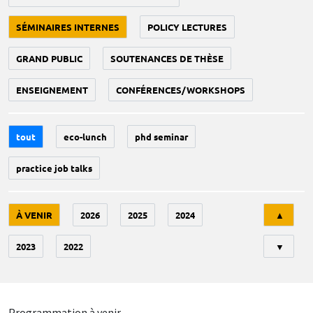
SÉMINAIRES INTERNES
POLICY LECTURES
GRAND PUBLIC
SOUTENANCES DE THÈSE
ENSEIGNEMENT
CONFÉRENCES/WORKSHOPS
tout
eco-lunch
phd seminar
practice job talks
Tri
À VENIR
2026
2025
2024
▲
2023
2022
▼
Programmation à venir