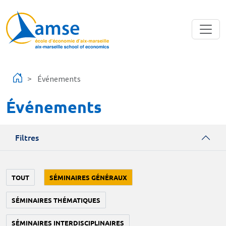
Aller au contenu principal
Événements
Événements
Filtres
TOUT
SÉMINAIRES GÉNÉRAUX
SÉMINAIRES THÉMATIQUES
SÉMINAIRES INTERDISCIPLINAIRES