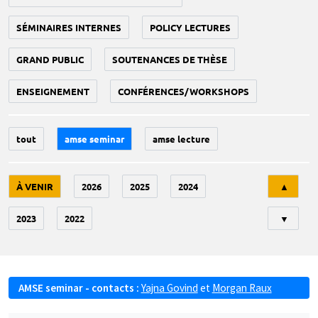
SÉMINAIRES INTERNES
POLICY LECTURES
GRAND PUBLIC
SOUTENANCES DE THÈSE
ENSEIGNEMENT
CONFÉRENCES/WORKSHOPS
tout
amse seminar
amse lecture
Tri
À VENIR
2026
2025
2024
▲
2023
2022
▼
AMSE seminar - contacts :
Yajna Govind
et
Morgan Raux