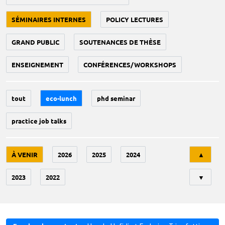
SÉMINAIRES INTERNES
POLICY LECTURES
GRAND PUBLIC
SOUTENANCES DE THÈSE
ENSEIGNEMENT
CONFÉRENCES/WORKSHOPS
tout
eco-lunch
phd seminar
practice job talks
Tri
À VENIR
2026
2025
2024
▲
2023
2022
▼