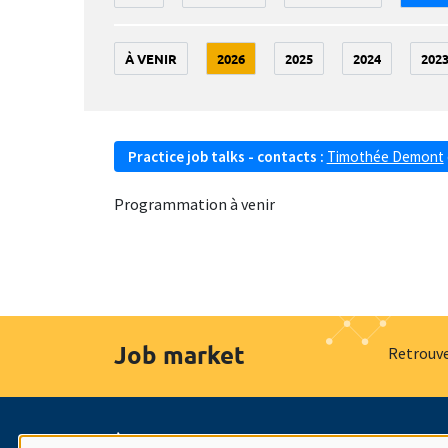
À VENIR
2026
2025
2024
202
Practice job talks - contacts :
Timothée Demont
Programmation à venir
Job market
Retrouve
À propos
Nos engagements
Hommage à