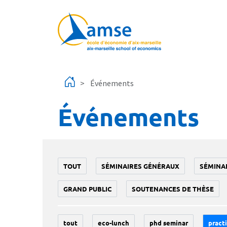
Aller au contenu principal
Événements
Événements
TOUT
SÉMINAIRES GÉNÉRAUX
SÉMINA
GRAND PUBLIC
SOUTENANCES DE THÈSE
tout
eco-lunch
phd seminar
practi