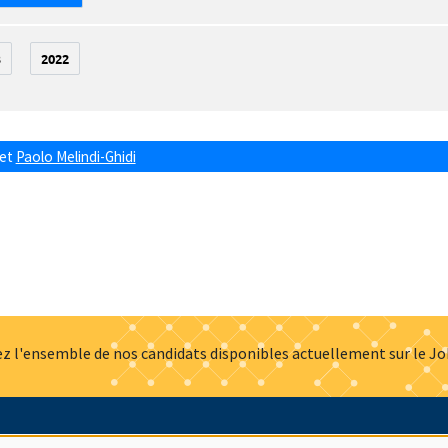
3
2022
et
Paolo Melindi-Ghidi
z l'ensemble de nos candidats disponibles actuellement sur le J
Actualités
Offres d'emploi
Presse
Mentions légales
G