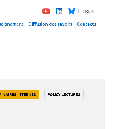
FR
EN
seignement
Diffusion des savoirs
Contacts
MINAIRES INTERNES
POLICY LECTURES