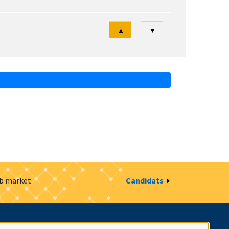
Tri
▲
▼
ob market
Candidats
estion des cookies
Intranet